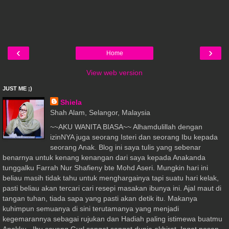
‹
›
Home
View web version
JUST ME ;)
Shiela
Shah Alam, Selangor, Malaysia
~~AKU WANITA BIASA~~ Alhamdulillah dengan
izinNYA juga seorang Isteri dan seorang Ibu kepada
seorang Anak. Blog ini saya tulis yang sebenar
benarnya untuk kenang kenangan dari saya kepada Anakanda
tunggalku Farrah Nur Shafieny bte Mohd Aseri. Mungkin hari ini
beliau masih tidak tahu untuk menghargainya tapi suatu hari kelak,
pasti beliau akan tercari cari resepi masakan ibunya ini. Ajal maut di
tangan tuhan, tiada sapa yang pasti akan detik itu. Makanya
kuhimpun semuanya di sini terutamanya yang menjadi
kegemarannya sebagai rujukan dan Hadiah paling istimewa buatmu
Anakku.. Ibu sayang Gurl sangat sangat dunia akhirat. Ingat pesan