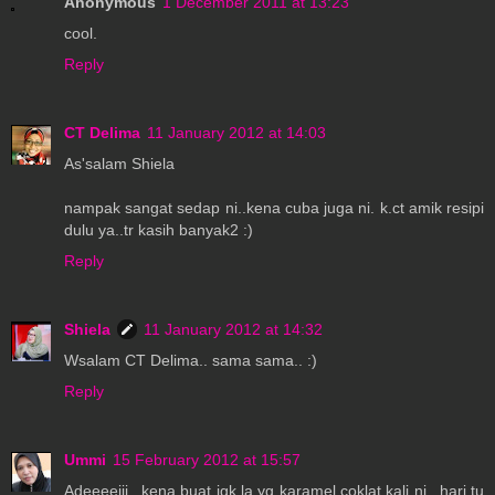
Anonymous
1 December 2011 at 13:23
cool.
Reply
CT Delima
11 January 2012 at 14:03
As'salam Shiela
nampak sangat sedap ni..kena cuba juga ni. k.ct amik resipi
dulu ya..tr kasih banyak2 :)
Reply
Shiela
11 January 2012 at 14:32
Wsalam CT Delima.. sama sama.. :)
Reply
Ummi
15 February 2012 at 15:57
Adeeeeiii...kena buat jgk la yg karamel coklat kali ni...hari tu