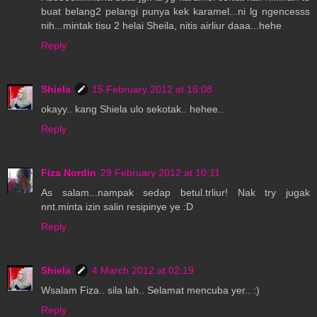
buat belang2 pelangi punya kek karamel...ni lg ngencesss
nih...mintak tisu 2 helai Sheila, nitis airliur daaa...hehe
Reply
Shiela
15 February 2012 at 16:08
okayy.. kang Shiela ulo sekotak.. hehee..
Reply
Fiza Nordin
29 February 2012 at 10:11
As salam...nampak sedap betul.trliur! Nak try jugak
nnt.minta izin salin resipinye ye :D
Reply
Shiela
4 March 2012 at 02:19
Wsalam Fiza.. sila lah.. Selamat mencuba yer.. :)
Reply