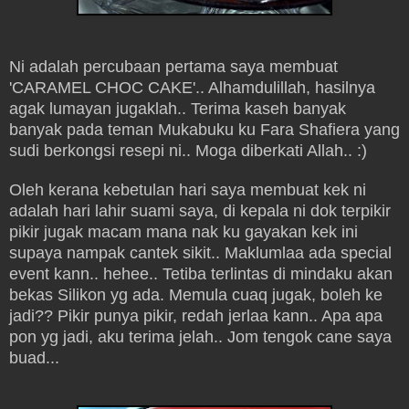
Ni adalah percubaan pertama saya membuat
'CARAMEL CHOC CAKE'.. Alhamdulillah, hasilnya
agak lumayan jugaklah.. Terima kaseh banyak
banyak pada teman Mukabuku ku Fara Shafiera yang
sudi berkongsi resepi ni.. Moga diberkati Allah.. :)
Oleh kerana kebetulan hari saya membuat kek ni
adalah hari lahir suami saya, di kepala ni dok terpikir
pikir jugak macam mana nak ku gayakan kek ini
supaya nampak cantek sikit.. Maklumlaa ada special
event kann.. hehee.. Tetiba terlintas di mindaku akan
bekas Silikon yg ada. Memula cuaq jugak, boleh ke
jadi?? Pikir punya pikir, redah jerlaa kann.. Apa apa
pon yg jadi, aku terima jelah.. Jom tengok cane saya
buad...