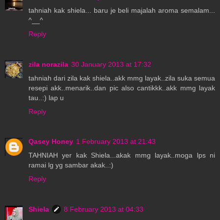
tahniah kak shiela... baru je beli majalah aroma semalam...
^__^
Reply
zila norazila
30 January 2013 at 17:32
tahniah dari zila kak shiela..akk mmg layak..zila suka semua
resepi akk..menarik..dan pic also cantikkk..akk mmg layak
tau..:) lap u
Reply
Qasey Honey
1 February 2013 at 21:43
TAHNIAH yer kak Shiela...akak mmg layak..moga lps ni
ramai lg yg sambar akak..:)
Reply
Shiela
8 February 2013 at 04:33