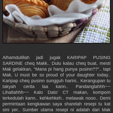
Alhamdulillah jadi jugak KARIPAP PUSING
SARDINE cheq Makk.. Dulu kalau cheq buat, mesti
Mak gelakkan, "Mana pi hang punya pusinn??".. tapi
Mak, U must be so proud of your daughter today..
Karipap cheq pusinn sungguh harini.. Kerangupan tu
takyah cerita laa kann.. Pandanglahhh~~
Lihatlahhh~~ Kalo Dato' CT makan, kompom
terkedulah kann.. kehkehkeh.. melawak nooo.. Demi
permintaan kengkawan saya sharelah resepi tu kat
sini yer.. Sumber utama resepi ni adalah dari Mak