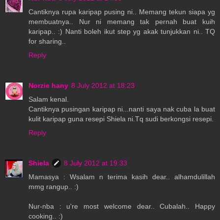
Cantiknya rupa karipap pusing ni.. Memang tekun siapa yg
membuatnya.. Nur ni memang tak pernah buat kuih
karipap.. :) Nanti boleh ikut step yg akak tunjukkan ni.. TQ
for sharing..
Reply
Norzie hany
8 July 2012 at 18:23
Salam kenal.
Cantiknya pusingan karipap ni...nanti saya nak cuba la buat
kulit karipap guna resepi Shiela ni.Tq sudi berkongsi resepi.
Reply
Shiela
8 July 2012 at 19:33
Mamasya : Wsalam n terima kasih dear.. alhamdulillah
mmg rangup.. :)
Nur-nba : u're most welcome dear.. Cubalah.. Happy
cooking.. :)