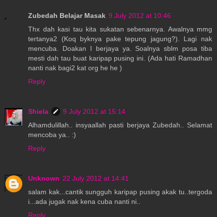
Zubedah Belajar Masak
9 July 2012 at 10:46
Thx dah kasi tau kita sukatan sebenarnya. Awalnya mmg
tertanya2 (Koq byknya pake tepung jagung?). Lagi nak
mencuba. Doakan I berjaya ya. Soalnya sblm posa tiba
mesti dah tau buat karipap pusing ini. (Ada hati Ramadhan
nanti nak bagi2 kat org he he )
Reply
Shiela
9 July 2012 at 15:14
Alhamdulillah.. insyaallah pasti berjaya Zubedah.. Selamat
mencoba ya.. :)
Reply
Unknown
22 July 2012 at 14:41
salam kak...cantik sungguh karipap pusing akak tu..tergoda
i...ada jugak nak kena cuba nanti ni..
Reply