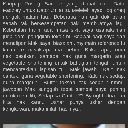
Karipap Pusing Sardine yang dibuat oleh Dato'
Fadzley untuk Dato' CT aritu. Meleleh ayaq lioq cheq
nengok malam tuu.. Beberapa hari gak dok tahan
sebab tak berkesempatan nak membuatnya lagi.
Kebetulan harini ada masa sikit saya usahakanlah
juga demi panggilan tekak ni. Seawal pagi saya dah
menalipon Mak saya, biasalah.. my main reference tu
kalau nak masak apa apa.. hehee.. Bukan apa, cuma
nak pastikan, samada nak guna margerin atau
vegetable shortening untuk bahagian tengah untuk
mencantekkan lapisan tu.. Mak jawab, "Kalo nak
cantek, guna vegetable shortening.. Kalo nak sedap,
guna margerin.. Butter toksah, tak sedap.." hmm..
jawapan Mak sungguh tepat sampai saya pening
untuk memilih, Sedap ka Cantek?? By right, dua dua
kita nak kann.. Ushar punya ushar dengan
kengkawan, maka inilah hasilnya..