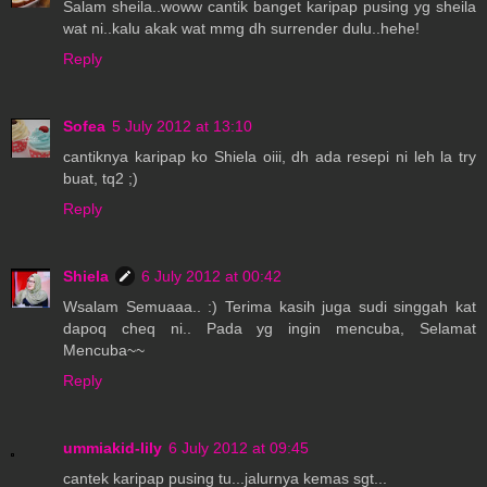
Salam sheila..woww cantik banget karipap pusing yg sheila
wat ni..kalu akak wat mmg dh surrender dulu..hehe!
Reply
Sofea
5 July 2012 at 13:10
cantiknya karipap ko Shiela oiii, dh ada resepi ni leh la try
buat, tq2 ;)
Reply
Shiela
6 July 2012 at 00:42
Wsalam Semuaaa.. :) Terima kasih juga sudi singgah kat
dapoq cheq ni.. Pada yg ingin mencuba, Selamat
Mencuba~~
Reply
ummiakid-lily
6 July 2012 at 09:45
cantek karipap pusing tu...jalurnya kemas sgt...