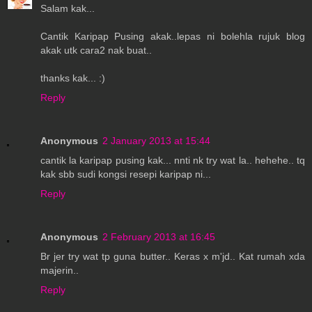
Salam kak...
Cantik Karipap Pusing akak..lepas ni bolehla rujuk blog
akak utk cara2 nak buat..
thanks kak... :)
Reply
Anonymous
2 January 2013 at 15:44
cantik la karipap pusing kak... nnti nk try wat la.. hehehe.. tq
kak sbb sudi kongsi resepi karipap ni...
Reply
Anonymous
2 February 2013 at 16:45
Br jer try wat tp guna butter.. Keras x m'jd.. Kat rumah xda
majerin..
Reply